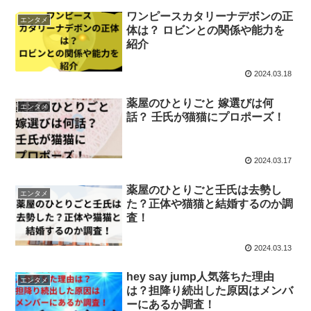
ワンピースカタリーナデボンの正
エンタメ
体は？ ロビンとの関係や能力を
紹介
2024.03.18
薬屋のひとりごと 嫁選びは何
エンタメ
話？ 壬氏が猫猫にプロポーズ！
2024.03.17
薬屋のひとりごと壬氏は去勢し
エンタメ
た？正体や猫猫と結婚するのか調
査！
2024.03.13
hey say jump人気落ちた理由
エンタメ
は？担降り続出した原因はメンバ
ーにあるか調査！