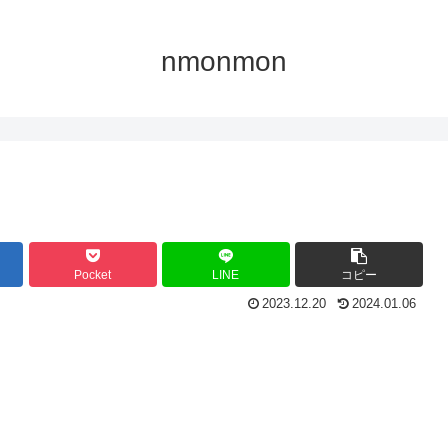
nmonmon
Pocket
LINE
コピー
2023.12.20
2024.01.06